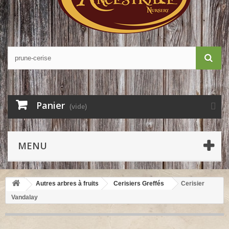
Panier
(vide)
MENU
Autres arbres à fruits
Cerisiers Greffés
Cerisier
Vandalay