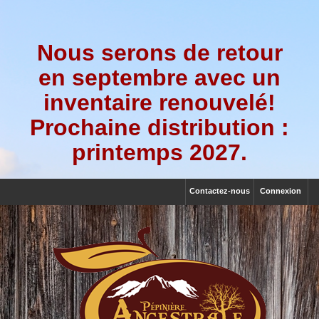
Nous serons de retour
en septembre avec un
inventaire renouvelé!
Prochaine distribution :
printemps 2027.
Contactez-nous
Connexion