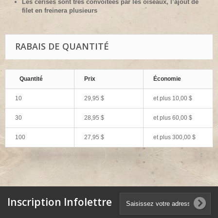
Les cerises sont très convoitées par les oiseaux, l’ajout de
filet en freinera plusieurs
RABAIS DE QUANTITÉ
Quantité
Prix
Économie
10
29,95 $
et plus
10,00 $
30
28,95 $
et plus
60,00 $
100
27,95 $
et plus
300,00 $
Inscription Infolettre