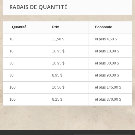
RABAIS DE QUANTITÉ
Quantité
Prix
Économie
10
11,50 $
et plus
4,50 $
10
10,95 $
et plus
10,00 $
30
10,95 $
et plus
30,00 $
30
8,95 $
et plus
90,00 $
100
10,50 $
et plus
145,00 $
100
8,25 $
et plus
370,00 $