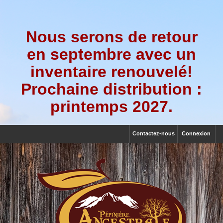
Nous serons de retour
en septembre avec un
inventaire renouvelé!
Prochaine distribution :
printemps 2027.
Contactez-nous
Connexion