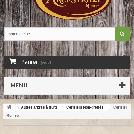
Panier
(vide)
MENU
Autres arbres à fruits
Cerisiers Non-greffés
Cerisier
Romeo