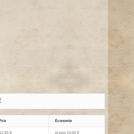
É
Prix
Économie
12,95 $
et plus 10,00 $