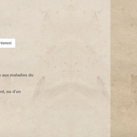
nterest
e aux maladies du
t, ou d'un