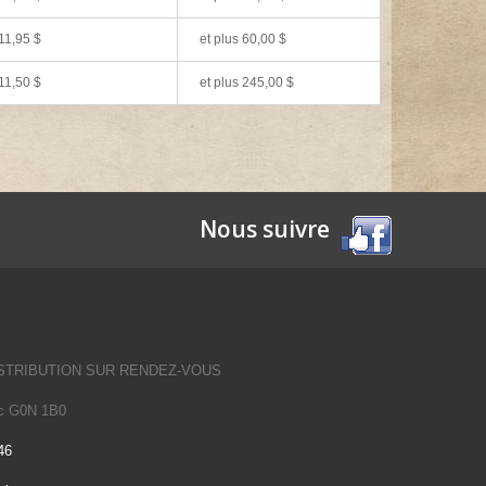
11,95 $
et plus 60,00 $
11,50 $
et plus 245,00 $
Nous suivre
STRIBUTION SUR RENDEZ-VOUS
Qc G0N 1B0
46