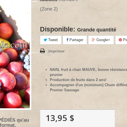
(Zone 2)
Disponible:
Grande quantité
Tweet
Partager
Google+
Pi
Imprimer
NAIN, fruit à chair MAUVE, bonne résistanc
prunier
Production de fruits dans 2 ans!
Accompagner d'un (minimum) Chum différen
Prunier Sauvage
13,95 $
PÉDIÉS qu'au
 format.