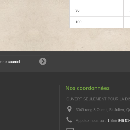
30
100
Nos coordonnées
OUVERT SEULEMENT POUR LA DI
3049 rang 3 Ouest, St-Julien, 
Appelez-nous au :
1-855-946-01