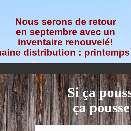
Nous serons de retour
en septembre avec un
inventaire renouvelé!
aine distribution : printemps
Si ça pous
ça pousse