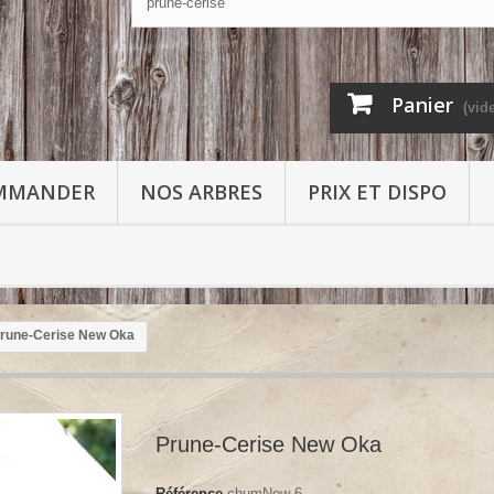
Panier
(vid
MMANDER
NOS ARBRES
PRIX ET DISPO
rune-Cerise New Oka
Prune-Cerise New Oka
Référence
chumNew 6