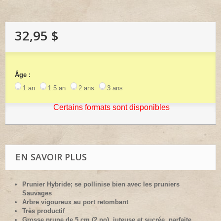
32,95 $
Âge :
1 an
1.5 an
2 ans
3 ans
Certains formats sont disponibles
EN SAVOIR PLUS
Prunier Hybride; se pollinise bien avec les pruniers
Sauvages
Arbre vigoureux au port retombant
Très productif
Grosse prune de 5 cm (2 po), juteuse et sucrée, parfaite