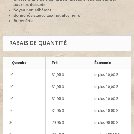
pour les desserts
Noyau non adhérent
Bonne résistance aux nodules noirs
Autostérile
RABAIS DE QUANTITÉ
Quantité
Prix
Économie
10
31,95 $
et plus
10,00 $
10
31,95 $
et plus
10,00 $
10
31,95 $
et plus
10,00 $
10
31,95 $
et plus
10,00 $
30
29,95 $
et plus
90,00 $