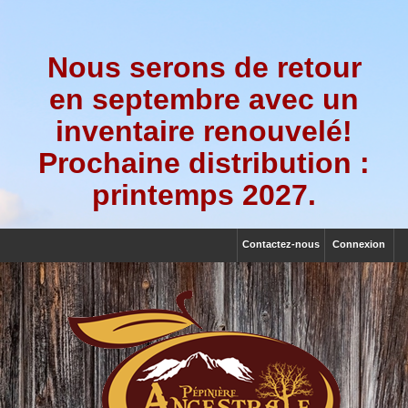
Nous serons de retour
en septembre avec un
inventaire renouvelé!
Prochaine distribution :
printemps 2027.
Contactez-nous
Connexion