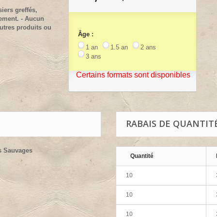
iers greffés,
lement. - Aucun
utres produits ou
Âge :
1 an
1.5 an
2 ans
3 ans
Certains formats sont disponibles
RABAIS DE QUANTIT
rs Sauvages
Quantité
10
10
10