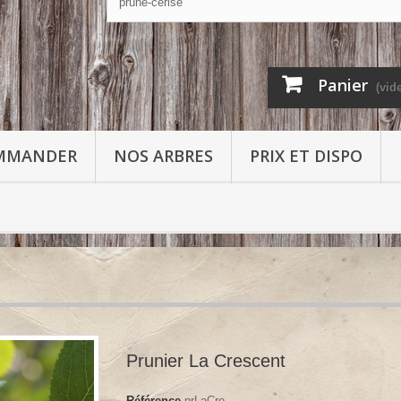
Panier
(vid
MMANDER
NOS ARBRES
PRIX ET DISPO
Prunier La Crescent
Référence
prLaCre