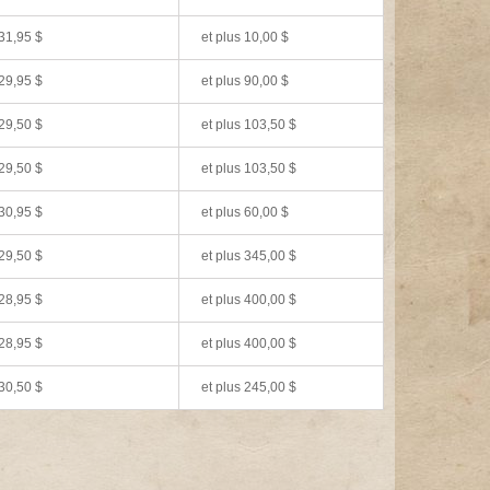
31,95 $
et plus
10,00 $
29,95 $
et plus
90,00 $
29,50 $
et plus
103,50 $
29,50 $
et plus
103,50 $
30,95 $
et plus
60,00 $
29,50 $
et plus
345,00 $
28,95 $
et plus
400,00 $
28,95 $
et plus
400,00 $
30,50 $
et plus
245,00 $