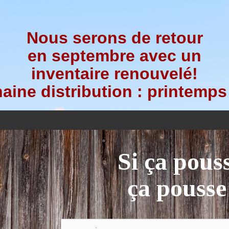
Nous serons de retour
en septembre avec un
inventaire renouvelé!
aine distribution : printemps
Si ça pous
ça pousse