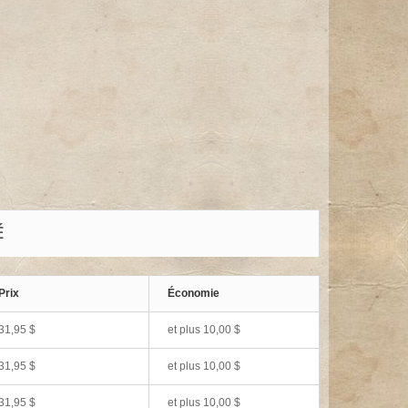
É
Prix
Économie
31,95 $
et plus
10,00 $
31,95 $
et plus
10,00 $
31,95 $
et plus
10,00 $