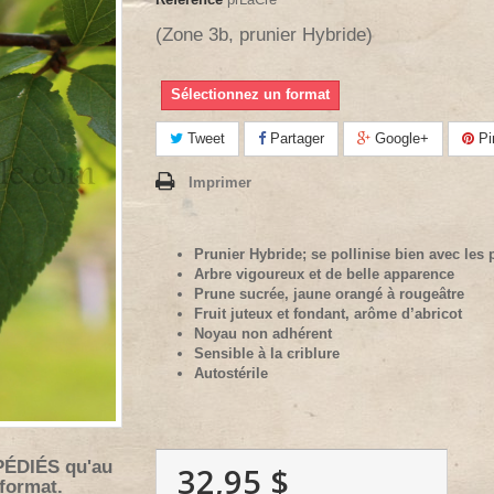
(Zone 3b, prunier Hybride)
Sélectionnez un format
Tweet
Partager
Google+
Pi
Imprimer
Prunier Hybride; se pollinise bien avec les
Arbre vigoureux et de belle apparence
Prune sucrée, jaune orangé à rougeâtre
Fruit juteux et fondant, arôme d’abricot
Noyau non adhérent
Sensible à la criblure
Autostérile
PÉDIÉS qu'au
32,95 $
 format.