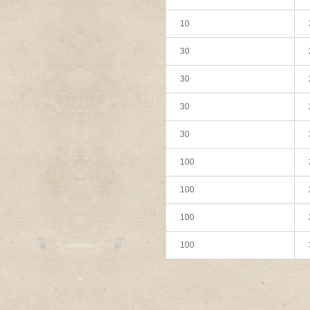
10
30
30
30
30
100
100
100
100