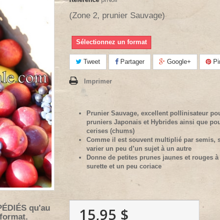
(Zone 2, prunier Sauvage)
Sélectionnez un format
Tweet
Partager
Google+
Pi
Imprimer
Prunier Sauvage, excellent pollinisateur pou
pruniers Japonais et Hybrides ainsi que pou
cerises (chums)
Comme il est souvent multiplié par semis, s
varier un peu d’un sujet à un autre
Donne de petites prunes jaunes et rouges à 
surette et un peu coriace
PÉDIÉS qu'au
15,95 $
 format.