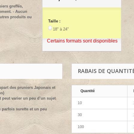
iers greffés,
lement. - Aucun
utres produits ou
Taille :
18" à 24"
Certains formats sont disponibles
RABAIS DE QUANTIT
upart des pruniers Japonais et
Quantité
ms)
t peut varier un peu d’un sujet
10
 parfois surette et un peu
30
100