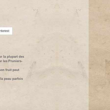
nterest
r la plupart des
r les Pruniers-
on fruit peut
la peau parfois