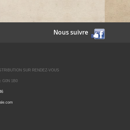
Nous suivre
STRIBUTION SUR RENDEZ-VOUS
Qc G0N 1B0
46
ale.com