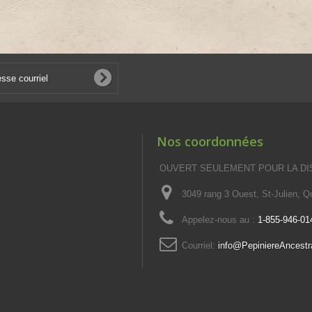
Nos coordonnées
OUVERT SEULEMENT POUR LA DI
3049 rang 3 Ouest, St-Julien, 
Appelez-nous au :
1-855-946-01
Courriel:
info@PepiniereAncestr