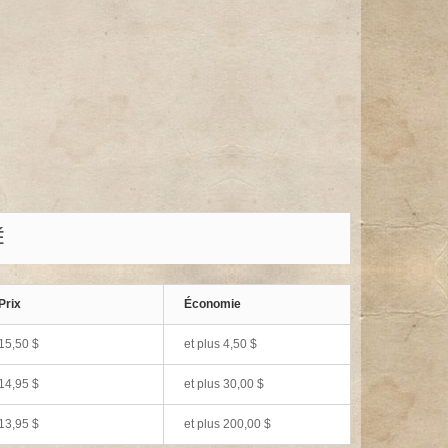
É
Prix
Économie
15,50 $
et plus
4,50 $
14,95 $
et plus
30,00 $
13,95 $
et plus
200,00 $