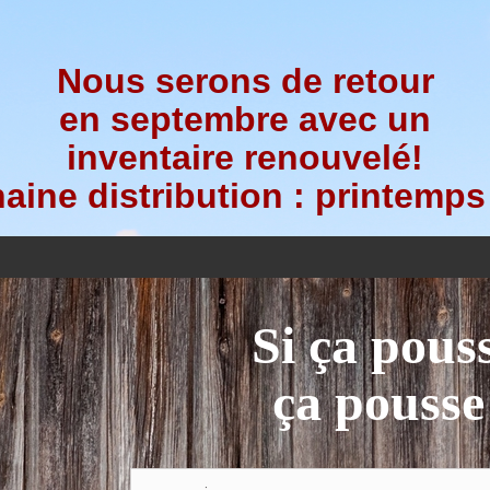
Nous serons de retour
en septembre avec un
inventaire renouvelé!
aine distribution : printemps
Si ça pous
ça pousse