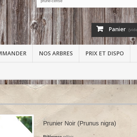
Panier
(vid
MMANDER
NOS ARBRES
PRIX ET DISPO
Prunier Noir (Prunus nigra)
Référence
prNoir