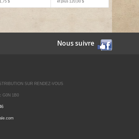
1,75 $
et plus 120,00 $
Nous suivre
STRIBUTION SUR RENDEZ-VOUS
Qc G0N 1B0
46
ale.com