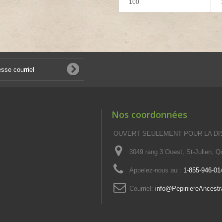
100
Nos coordonnées
OUVERT SEULEMENT POUR LA DI
3049 rang 3 Ouest, St-Julien, 
Appelez-nous au :
1-855-946-01
Courriel:
info@PepiniereAncestr