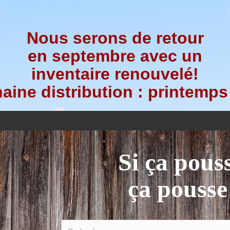
Nous serons de retour
en septembre avec un
inventaire renouvelé!
aine distribution : printemps
Si ça pous
ça pousse