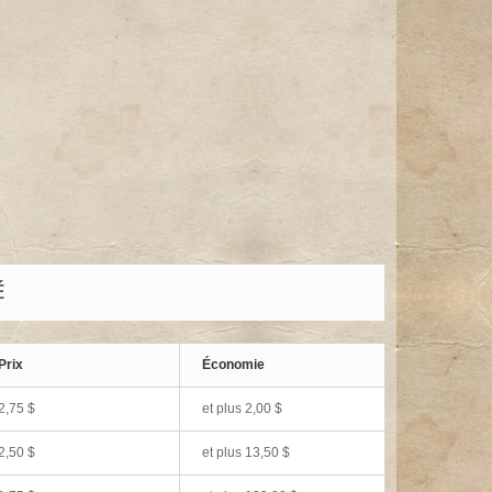
É
Prix
Économie
2,75 $
et plus 2,00 $
2,50 $
et plus 13,50 $