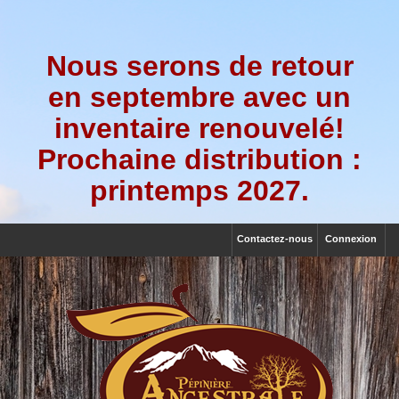
Nous serons de retour
en septembre avec un
inventaire renouvelé!
Prochaine distribution :
printemps 2027.
Contactez-nous
Connexion