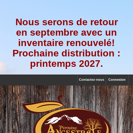
Nous serons de retour
en septembre avec un
inventaire renouvelé!
Prochaine distribution :
printemps 2027.
Contactez-nous
Connexion