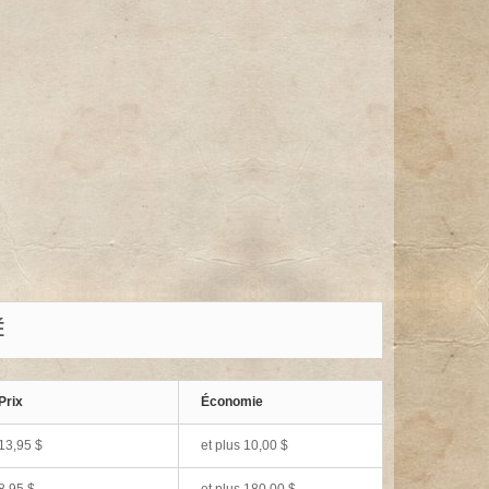
É
Prix
Économie
13,95 $
et plus 10,00 $
8,95 $
et plus 180,00 $