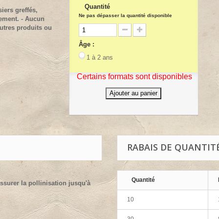
Quantité
iers greffés,
Ne pas dépasser la quantité disponible
lement. - Aucun
utres produits ou
Âge :
1 à 2 ans
Certains formats sont disponibles
Ajouter au panier
RABAIS DE QUANTIT
Quantité
ssurer la pollinisation jusqu'à
10
30