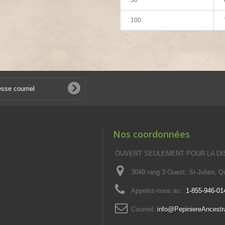
100
Nos coordonnées
OUVERT SEULEMENT POUR LA DI
3049 rang 3 Ouest, St-Julien, 
Appelez-nous au :
1-855-946-01
Courriel:
info@PepiniereAncestr