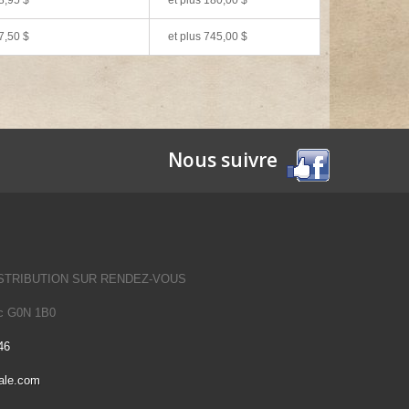
7,50 $
et plus 745,00 $
Nous suivre
STRIBUTION SUR RENDEZ-VOUS
Qc G0N 1B0
46
ale.com