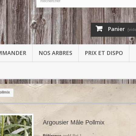
Panier
(vid
MMANDER
NOS ARBRES
PRIX ET DISPO
ollmix
Argousier Mâle Pollmix
Référence
argM Pol 1