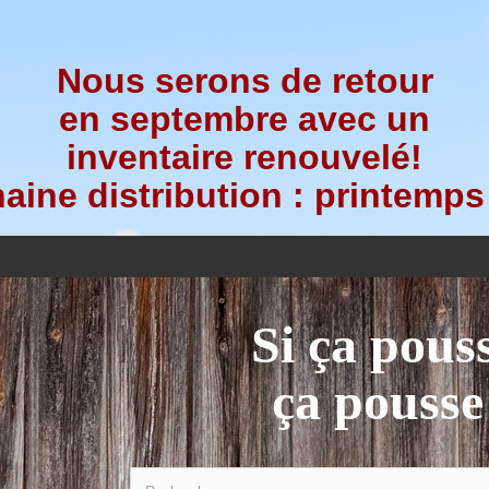
Nous serons de retour
en septembre avec un
inventaire renouvelé!
aine distribution : printemps
Si ça pous
ça pousse