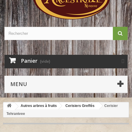
Panier
(vide)
MENU
Autres arbres à fruits
Cerisiers Greffés
Cerisier
Tehranivee