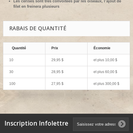
Les cerises sont très convoitées par les oiseaux, l’ajout de
filet en freinera plusieurs
RABAIS DE QUANTITÉ
Quantité
Prix
Économie
10
29,95 $
et plus
10,00 $
30
28,95 $
et plus
60,00 $
100
27,95 $
et plus
300,00 $
Inscription Infolettre