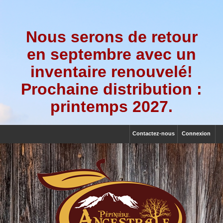
Nous serons de retour
en septembre avec un
inventaire renouvelé!
Prochaine distribution :
printemps 2027.
Contactez-nous
Connexion