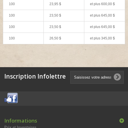
100
23,95 $
et plus
600,00 $
100
23,50 $
et plus
645,00 $
100
23,50 $
et plus
645,00 $
100
26,50 $
et plus
345,00 $
Inscription Infolettre
Informations
Prix et Inventaires