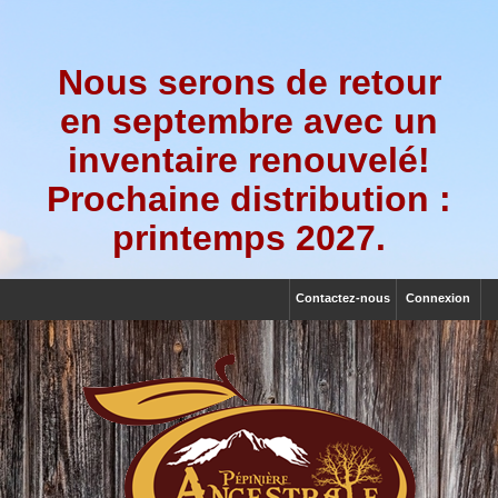
Nous serons de retour
en septembre avec un
inventaire renouvelé!
Prochaine distribution :
printemps 2027.
Contactez-nous
Connexion