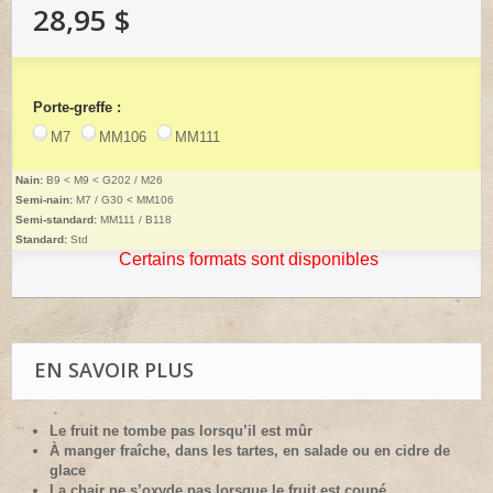
28,95 $
Porte-greffe :
M7
MM106
MM111
Nain:
B9 < M9 < G202 / M26
Semi-nain:
M7 / G30 < MM106
Semi-standard:
MM111 / B118
Standard:
Std
Certains formats sont disponibles
EN SAVOIR PLUS
Le fruit ne tombe pas lorsqu’il est mûr
À manger fraîche, dans les tartes, en salade ou en cidre de
glace
La chair ne s’oxyde pas lorsque le fruit est coupé