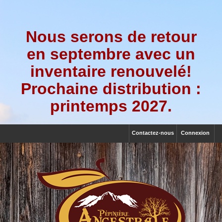
Nous serons de retour
en septembre avec un
inventaire renouvelé!
Prochaine distribution :
printemps 2027.
Contactez-nous
Connexion