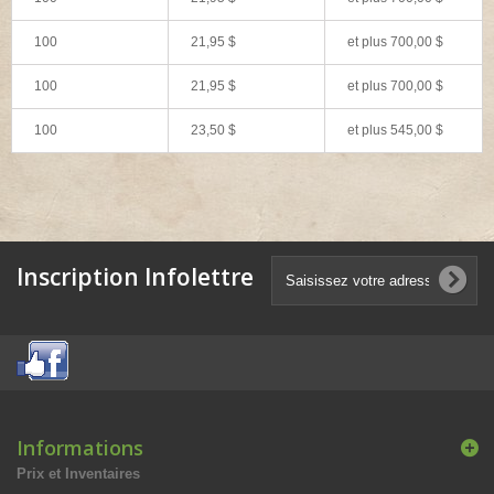
100
21,95 $
et plus
700,00 $
100
21,95 $
et plus
700,00 $
100
23,50 $
et plus
545,00 $
Inscription Infolettre
Informations
Prix et Inventaires