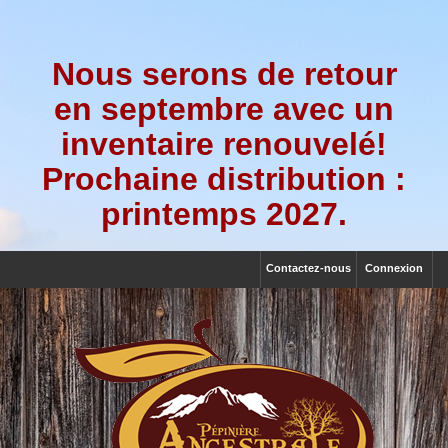
Nous serons de retour
en septembre avec un
inventaire renouvelé!
Prochaine distribution :
printemps 2027.
Contactez-nous
Connexion