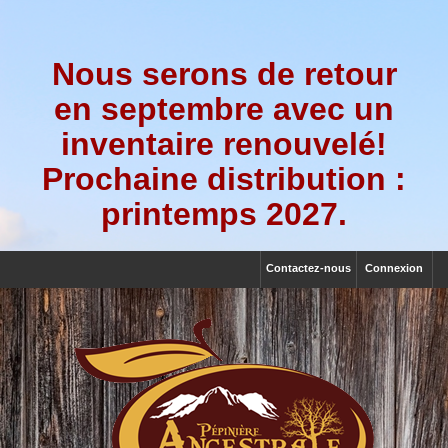
Nous serons de retour
en septembre avec un
inventaire renouvelé!
Prochaine distribution :
printemps 2027.
Contactez-nous
Connexion