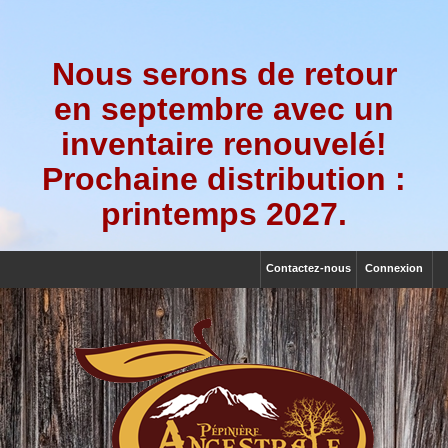
Nous serons de retour
en septembre avec un
inventaire renouvelé!
Prochaine distribution :
printemps 2027.
Contactez-nous
Connexion